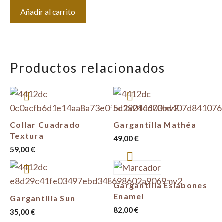
Gargantilla
Añadir al carrito
Bicolor
Circulo
con
Circonitas
Productos relacionados
cantidad
Collar Cuadrado
Gargantilla Mathéa
Textura
49,00
€
59,00
€
Gargantilla Eslabones
Enamel
Gargantilla Sun
82,00
€
35,00
€