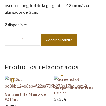
oscuro. Longitud de la gargantilla 42 cm más un
alargador de 3 cm.
2 disponibles
Añadir al carrito
Gargantilla
Eslabones
Enamel
cantidad
Productos relacionados
Gargantilla de Tres
Perlas
Gargantilla Mano de
Fátima
59,50
€
21,00
€