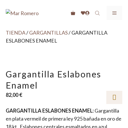
Saltar
SUSCRIBETE A LAS NEWS Y OBTÉN UN -10% EN TU
al
MEN
PRIMERA COMPRA
contenido
ENVIOS GRATIS A PARTIR DE 40€
TIENDA
/
GARGANTILLAS
/ GARGANTILLA
RECOGIDA GRATIS EN TIENDA
ESLABONES ENAMEL
Gargantilla Eslabones
Enamel
82,00
€
GARGANTILLA ESLABONES ENAMEL:
Gargantilla
en plata vermeil de primera ley 925 bañada en oro de
18 kt . Eslabones centrales esmaltados en azul