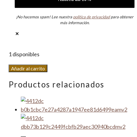
¡No hacemos spam! Lee nuestra
política de privacidad
para obtener
más información.
1 disponibles
Pendiente
Añadir al carrito
Cactus
Productos relacionados
cantidad