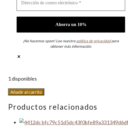
¡No hacemos spam! Lee nuestra
política de privacidad
para
obtener más información.
1 disponibles
Pendientes
Añadir al carrito
Bamboo
Productos relacionados
cantidad