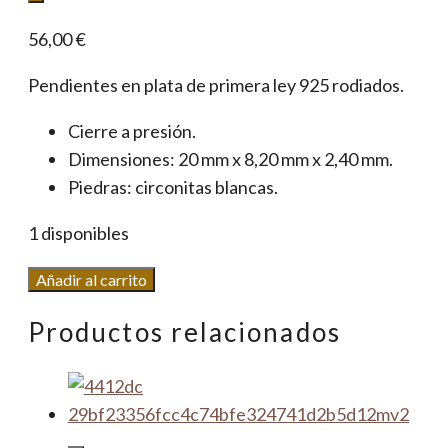
56,00
€
Pendientes en plata de primera ley 925 rodiados.
Cierre a presión.
Dimensiones: 20 mm x 8,20 mm x 2,40 mm.
Piedras: circonitas blancas.
1 disponibles
Pendientes
Añadir al carrito
Circonitas
Productos relacionados
Rectangular
cantidad