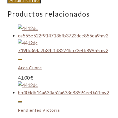
Añadir al carrito
Largos
Productos relacionados
Cadenas
cantidad
Aros Cuore
41,00
€
Pendientes Victoria