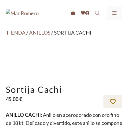
Saltar
SUSCRIBETE A LAS NEWS Y OBTÉN UN -10% EN TU
al
MEN
PRIMERA COMPRA
contenido
ENVIOS GRATIS A PARTIR DE 40€
TIENDA
/
ANILLOS
/ SORTIJA CACHI
RECOGIDA GRATIS EN TIENDA
Sortija Cachi
45,00
€
ANILLO CACHI:
Anillo en acerodorado con oro fino
de 18 kt. Delicado y divertido, este anillo se compone