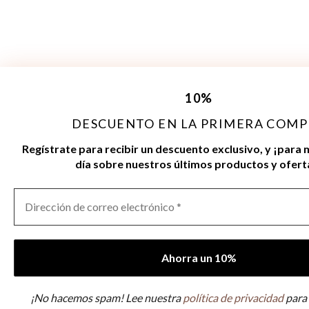
10
%
Gestionar consentimiento
DESCUENTO EN LA PRIMERA COM
Para ofrecer las mejores experiencias, utilizamos tecnologías como las cookies 
Regístrate para recibir un descuento exclusivo, y ¡para
acceder a la información del dispositivo. El consentimiento de estas tecnologías
día sobre nuestros últimos productos y ofert
procesar datos como el comportamiento de navegación o las identificaciones únic
consentir o retirar el consentimiento, puede afectar negativamente a ciertas cara
funciones.
Aceptar
Denegar
Ver preferencias
¡No hacemos spam! Lee nuestra
política de privacidad
para