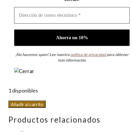
¡No hacemos spam! Lee nuestra
política de privacidad
para obtener
más información.
1 disponibles
Sortija
Añadir al carrito
Clásica
Productos relacionados
Rubí
cantidad