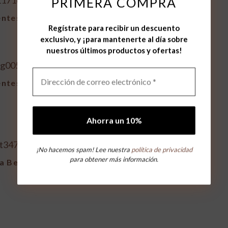
PRIMERA COMPRA
entes Papiro
Pendientes Papiro
Regístrate para recibir un descuento
89,00
€
exclusivo, y ¡para mantenerte al día sobre
nuestros últimos productos y ofertas!
entes Bamboo
Pendientes Bamboo
89,00
€
¡No hacemos spam! Lee nuestra
política de privacidad
para obtener más información.
a Berlín
Pulsera Tigre
89,00
€