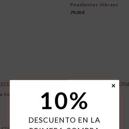
Pendientes Vibrant
79,00
€
10
%
a Snake
Anillo Lux Gota
69,00
€
DESCUENTO EN LA