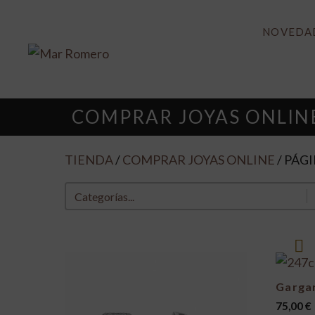
Saltar
SUSC
al
NOVEDA
contenido
COMPRAR JOYAS ONLIN
TIENDA
/
COMPRAR JOYAS ONLINE
/ PÁGI
Categorías producto
Select content
Gargan
75,00
€