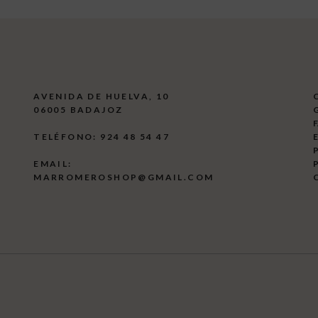
AVENIDA DE HUELVA, 10
06005 BADAJOZ
G
TELÉFONO: 924 48 54 47
E
P
EMAIL:
P
MARROMEROSHOP@GMAIL.COM