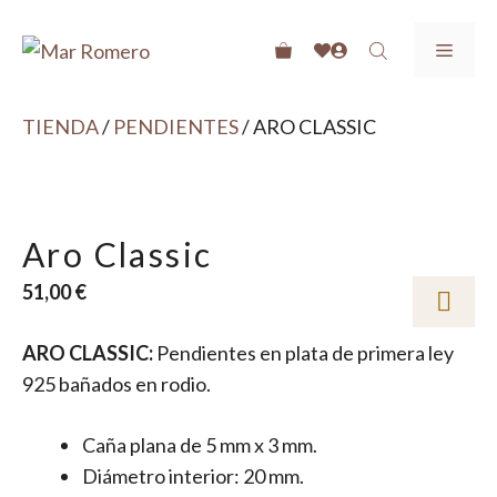
Saltar
SUSCRIBETE A LAS NEWS Y OBTÉN UN -10% EN TU
al
MEN
PRIMERA COMPRA
contenido
ENVIOS GRATIS A PARTIR DE 40€
TIENDA
/
PENDIENTES
/ ARO CLASSIC
RECOGIDA GRATIS EN TIENDA
Aro Classic
51,00
€
ARO CLASSIC:
Pendientes en plata de primera ley
925 bañados en rodio.
Caña plana de 5 mm x 3 mm.
Diámetro interior: 20 mm.