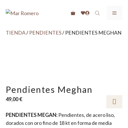
Saltar
SUSCRIBETE A LAS NEWS Y OBTÉN UN -10% EN TU
al
MEN
PRIMERA COMPRA
contenido
ENVIOS GRATIS A PARTIR DE 40€
TIENDA
/
PENDIENTES
/ PENDIENTES MEGHAN
RECOGIDA GRATIS EN TIENDA
Pendientes Meghan
49,00
€
PENDIENTES MEGAN:
Pendientes, de acero liso,
dorados con oro fino de 18 kt en forma de media