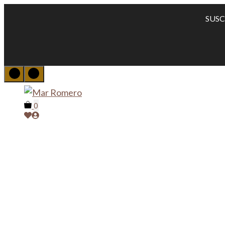
Saltar
SUSC
al
contenido
0