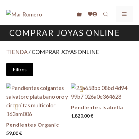
Saltar
SUSCRIBETE A LAS NEWS Y OBTÉN UN -10% EN TU
al
MEN
PRIMERA COMPRA
contenido
ENVIOS GRATIS A PARTIR DE 40€
COMPRAR JOYAS ONLINE
RECOGIDA GRATIS EN TIENDA
TIENDA
/ COMPRAR JOYAS ONLINE
Filtros
Pendientes Isabella
1.820,00
€
Pendientes Organic
59,00
€