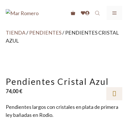
Saltar
SUSCRIBETE A LAS NEWS Y OBTÉN UN -10% EN TU
al
MEN
PRIMERA COMPRA
contenido
ENVIOS GRATIS A PARTIR DE 40€
TIENDA
/
PENDIENTES
/ PENDIENTES CRISTAL
RECOGIDA GRATIS EN TIENDA
AZUL
Pendientes Cristal Azul
74,00
€
Pendientes largos con cristales en plata de primera
ley bañadas en Rodio.