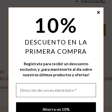
Efecto brillo.
1 disponibles
10
%
Pendientes
Añadir al carrito
Free
DESCUENTO EN LA
cantidad
PRIMERA COMPRA
Regístrate para recibir un descuento
exclusivo, y ¡para mantenerte al día sobre
nuestros últimos productos y ofertas!
ntes Victoria
Aros Curvos Doble
47,00
€