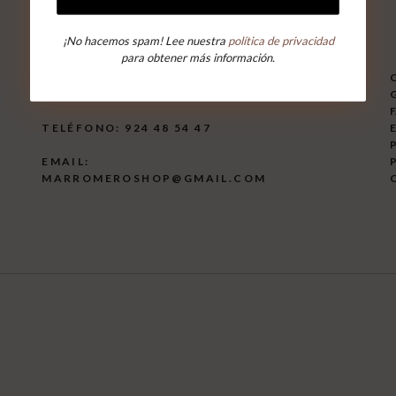
¡No hacemos spam! Lee nuestra
política de privacidad
para obtener más información.
AVENIDA DE HUELVA, 10
06005 BADAJOZ
G
TELÉFONO: 924 48 54 47
E
P
EMAIL:
P
MARROMEROSHOP@GMAIL.COM