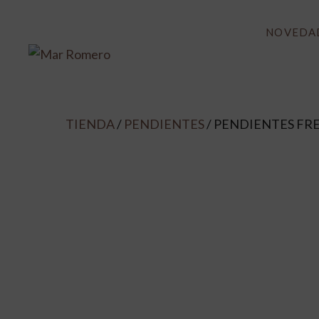
Saltar
SUSC
al
NOVEDA
contenido
TIENDA
/
PENDIENTES
/ PENDIENTES FR