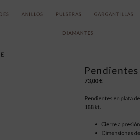
RIBETE A LAS NEWS Y OBTÉN UN -10% EN TU PRIMERA C
DES
ANILLOS
PULSERAS
GARGANTILLAS
ENVIOS GRATIS A PARTIR DE 40€
RECOGIDA GRATIS EN TIENDA
DIAMANTES
EE
Pendientes
73,00
€
Pendientes en plata de
188 kt.
Cierre a presión
Dimensiones del